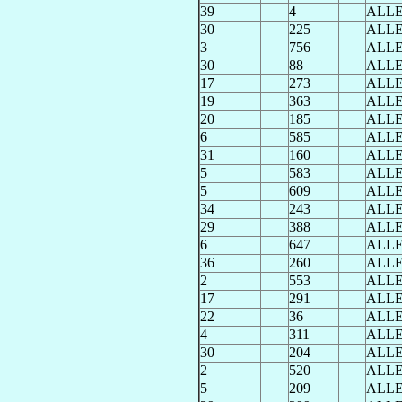
39
4
ALL
30
225
ALL
3
756
ALL
30
88
ALL
17
273
ALL
19
363
ALL
20
185
ALL
6
585
ALL
31
160
ALL
5
583
ALL
5
609
ALL
34
243
ALL
29
388
ALL
6
647
ALL
36
260
ALL
2
553
ALL
17
291
ALL
22
36
ALL
4
311
ALL
30
204
ALL
2
520
ALL
5
209
ALL