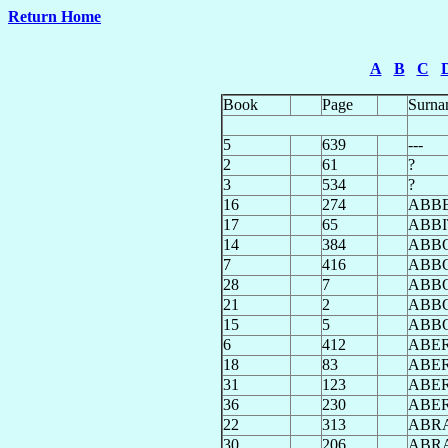
Return Home
A
B
C
Book
Page
Surna
5
639
---
2
61
?
3
534
?
16
274
ABB
17
65
ABBI
14
384
ABB
7
416
ABB
28
7
ABB
21
2
ABB
15
5
ABB
6
412
ABE
18
83
ABE
31
123
ABE
36
230
ABE
22
313
ABR
30
206
ABR