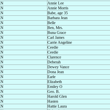
EN
Annie Lee
EN
Annie Morris
EN
Babe
, age 35
EN
Barbara Jean
EN
Belle
EN
Ben, Mrs.
EN
Buna Grace
EN
Carl James
EN
Carrie Angeline
EN
Ceedie
EN
Ceedie
EN
Clarence
EN
Deberah
EN
Dewey Vance
EN
Dona Jean
EN
Earle
EN
Elizabeth
EN
Emiley O
EN
Geo. B.
EN
Harold Glen
EN
Hasten
EN
Hattie Laura