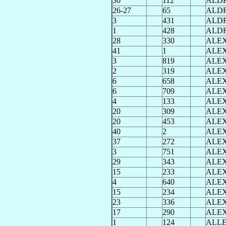
30
112
ALD
26-27
65
ALD
3
431
ALD
1
428
ALD
28
330
ALE
41
1
ALE
3
819
ALE
2
319
ALE
6
658
ALE
6
709
ALE
4
133
ALE
20
309
ALE
20
453
ALE
40
2
ALE
37
272
ALE
3
751
ALE
29
343
ALE
15
233
ALE
4
640
ALE
15
234
ALE
23
336
ALE
17
290
ALE
1
124
ALL