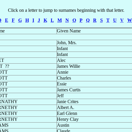
Click on a letter to jump to surnames beginning with that letter.
D
E
F
G
H
I
J
K
L
M
N
O
P
Q
R
S
T
U
V
W
me
Given Name
John, Mrs.
Infant
Infant
ET
Alec
T
??
James Willie
OTT
Annie
OTT
Charles
OTT
Essie
OTT
James Curtis
OTT
Jeff
RNATHY
Janie Crites
RNETHY
Albert A.
RNETHY
Earl Glenn
RNETHY
Henry Clay
AMS
Austin
AMS
Claude