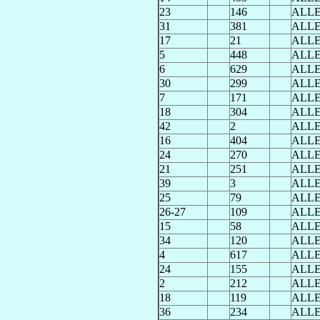
23
146
ALL
31
381
ALL
17
21
ALL
5
448
ALL
6
629
ALL
30
299
ALL
7
171
ALL
18
304
ALL
42
2
ALL
16
404
ALL
24
270
ALL
21
251
ALL
39
3
ALL
25
79
ALL
26-27
109
ALL
15
58
ALL
34
120
ALL
4
617
ALL
24
155
ALL
2
212
ALL
18
119
ALL
36
234
ALL