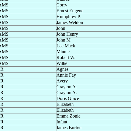
AMS
Corry
AMS
Ernest Eugene
AMS
Humphrey P.
AMS
James Weldon
AMS
John
AMS
John Henry
AMS
John M.
AMS
Lee Mack
AMS
Minnie
AMS
Robert W.
AMS
Willie
IR
Agnes
IR
Annie Fay
IR
Avery
IR
Crayton A.
IR
Crayton A.
IR
Doris Grace
IR
Elizabeth
IR
Elizabeth
IR
Emma Zonie
IR
Infant
IR
James Burton