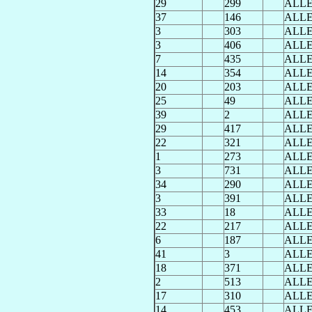
29
299
ALL
37
146
ALL
3
303
ALL
3
406
ALL
7
435
ALL
14
354
ALL
20
203
ALL
25
49
ALL
39
2
ALL
29
417
ALL
22
321
ALL
1
273
ALL
3
731
ALL
34
290
ALL
3
391
ALL
33
18
ALL
22
217
ALL
6
187
ALL
41
3
ALL
18
371
ALL
2
513
ALL
17
310
ALL
14
453
ALL