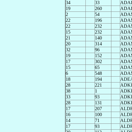
34
33
ADA
19
260
ADA
2
54
ADA
22
196
ADA
22
232
ADA
15
232
ADA
21
140
ADA
20
314
ADA
32
96
ADA
19
152
ADA
17
302
ADA
15
65
ADA
6
548
ADA
18
194
ADE
28
221
ADK
38
1
ADK
33
93
ADK
28
131
ADK
17
207
ALD
16
100
ALD
14
71
ALD
17
93
ALD