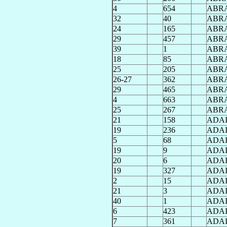
4
654
ABR
32
40
ABR
24
165
ABR
29
457
ABR
39
1
ABR
18
85
ABR
25
205
ABR
26-27
362
ABR
29
465
ABR
4
663
ABR
25
267
ABR
21
158
ADA
19
236
ADA
5
68
ADA
19
9
ADA
20
6
ADA
19
327
ADA
2
15
ADA
21
3
ADA
40
1
ADA
6
423
ADA
7
361
ADA