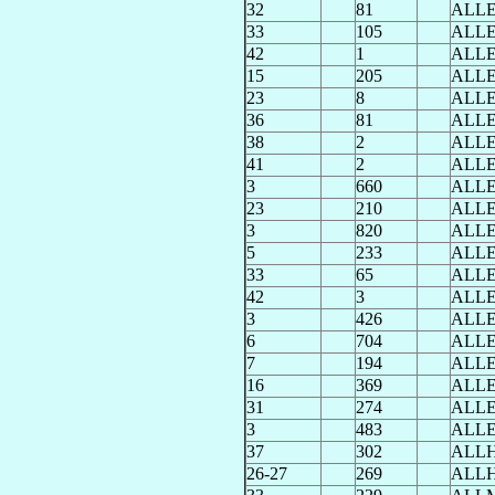
32
81
ALL
33
105
ALL
42
1
ALL
15
205
ALL
23
8
ALL
36
81
ALL
38
2
ALL
41
2
ALL
3
660
ALL
23
210
ALL
3
820
ALL
5
233
ALL
33
65
ALL
42
3
ALL
3
426
ALL
6
704
ALL
7
194
ALL
16
369
ALL
31
274
ALL
3
483
ALL
37
302
ALL
26-27
269
ALL