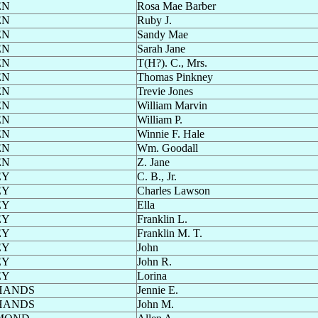
EN
Rosa Mae Barber
EN
Ruby J.
EN
Sandy Mae
EN
Sarah Jane
EN
T(H?). C., Mrs.
EN
Thomas Pinkney
EN
Trevie Jones
EN
William Marvin
EN
William P.
EN
Winnie F. Hale
EN
Wm. Goodall
EN
Z. Jane
EY
C. B., Jr.
EY
Charles Lawson
EY
Ella
EY
Franklin L.
EY
Franklin M. T.
EY
John
EY
John R.
EY
Lorina
HANDS
Jennie E.
HANDS
John M.