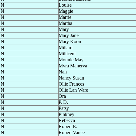
EN
Louise
EN
Maggie
EN
Marrie
EN
Martha
EN
Mary
EN
Mary Jane
EN
Mary Koon
EN
Millard
EN
Millicent
EN
Monnie May
EN
Myra Manerva
EN
Nan
EN
Nancy Susan
EN
Ollie Frances
EN
Ollie Lan Ware
EN
Ora
EN
P. D.
EN
Patsy
EN
Pinkney
EN
Rebecca
EN
Robert E.
EN
Robert Vance