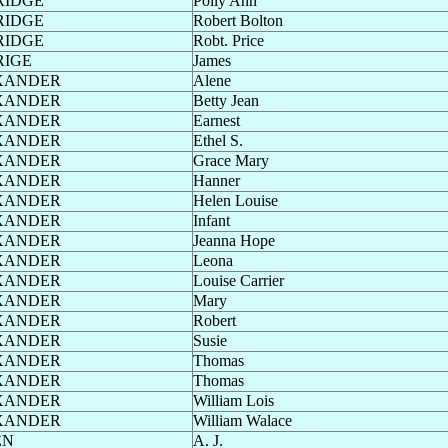
RIDGE
Polly Ann
RIDGE
Robert Bolton
RIDGE
Robt. Price
RIGE
James
XANDER
Alene
XANDER
Betty Jean
XANDER
Earnest
XANDER
Ethel S.
XANDER
Grace Mary
XANDER
Hanner
XANDER
Helen Louise
XANDER
Infant
XANDER
Jeanna Hope
XANDER
Leona
XANDER
Louise Carrier
XANDER
Mary
XANDER
Robert
XANDER
Susie
XANDER
Thomas
XANDER
Thomas
XANDER
William Lois
XANDER
William Walace
EN
A. J.