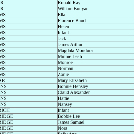
IR
Ronald Ray
IR
William Bunyan
MS
Ella
MS
Florence Bauch
MS
Helen
MS
Infant
MS
Jack
MS
James Arthur
MS
Magdala Mondura
MS
Minnie Leah
MS
Monroe
MS
Norman
MS
Zonie
AR
Mary Elizabeth
INS
Bonnie Hensley
INS
Claud Alexander
INS
Hattie
INS
Nansey
RICH
Infant
RIDGE
Bobbie Lee
RIDGE
James Samuel
RIDGE
Nora