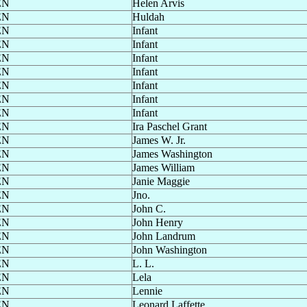
EN
Helen Arvis
EN
Huldah
EN
Infant
EN
Infant
EN
Infant
EN
Infant
EN
Infant
EN
Infant
EN
Infant
EN
Ira Paschel Grant
EN
James W. Jr.
EN
James Washington
EN
James William
EN
Janie Maggie
EN
Jno.
EN
John C.
EN
John Henry
EN
John Landrum
EN
John Washington
EN
L. L.
EN
Lela
EN
Lennie
EN
Leonard Laffette